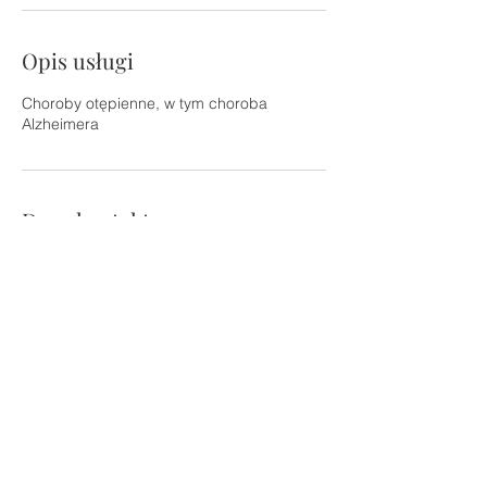
Opis usługi
Choroby otępienne, w tym choroba
Alzheimera
Dane kontaktowe
Podwale 36A, Wrocław, Polska
© 2025 mgr psych. Paweł Jankowski /
Podwale 36A, Wrocławska
Psychoporadnia, gabinet 4 / gabinet
[at] jankowski.edu.pl